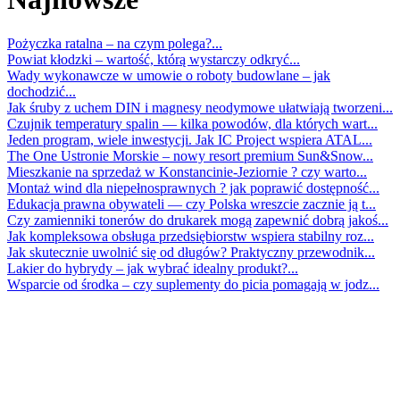
Pożyczka ratalna – na czym polega?...
Powiat kłodzki – wartość, którą wystarczy odkryć...
Wady wykonawcze w umowie o roboty budowlane – jak
dochodzić...
Jak śruby z uchem DIN i magnesy neodymowe ułatwiają tworzeni...
Czujnik temperatury spalin — kilka powodów, dla których wart...
Jeden program, wiele inwestycji. Jak IC Project wspiera ATAL...
The One Ustronie Morskie – nowy resort premium Sun&Snow...
Mieszkanie na sprzedaż w Konstancinie-Jeziornie ? czy warto...
Montaż wind dla niepełnosprawnych ? jak poprawić dostępność...
Edukacja prawna obywateli — czy Polska wreszcie zacznie ją t...
Czy zamienniki tonerów do drukarek mogą zapewnić dobrą jakoś...
Jak kompleksowa obsługa przedsiębiorstw wspiera stabilny roz...
Jak skutecznie uwolnić się od długów? Praktyczny przewodnik...
Lakier do hybrydy – jak wybrać idealny produkt?...
Wsparcie od środka – czy suplementy do picia pomagają w jodz...