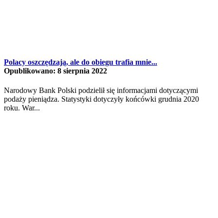
Polacy oszczędzają, ale do obiegu trafia mnie...
Opublikowano: 8 sierpnia 2022
Narodowy Bank Polski podzielił się informacjami dotyczącymi
podaży pieniądza. Statystyki dotyczyły końcówki grudnia 2020
roku. War...