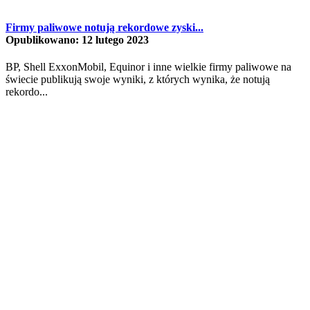
Firmy paliwowe notują rekordowe zyski...
Opublikowano: 12 lutego 2023
BP, Shell ExxonMobil, Equinor i inne wielkie firmy paliwowe na
świecie publikują swoje wyniki, z których wynika, że notują
rekordo...