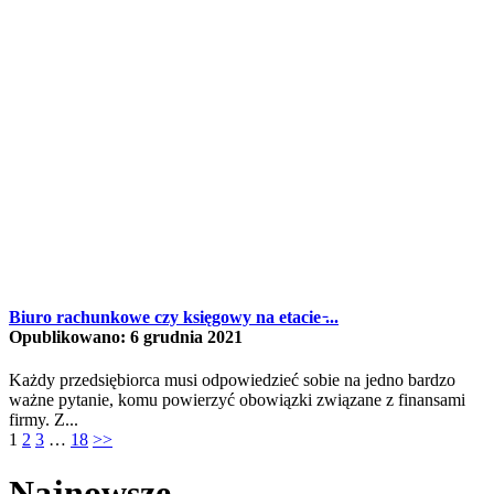
Biuro rachunkowe czy księgowy na etacie ̵...
Opublikowano: 6 grudnia 2021
Każdy przedsiębiorca musi odpowiedzieć sobie na jedno bardzo
ważne pytanie, komu powierzyć obowiązki związane z finansami
firmy. Z...
1
2
3
…
18
>>
Najnowsze