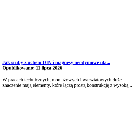
Jak śruby z uchem DIN i magnesy neodymowe uła...
Opublikowano: 11 lipca 2026
W pracach technicznych, montażowych i warsztatowych duże
znaczenie mają elementy, które łączą prostą konstrukcję z wysoką...