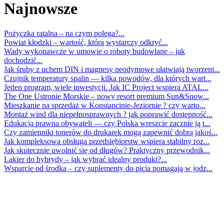
Najnowsze
Pożyczka ratalna – na czym polega?...
Powiat kłodzki – wartość, którą wystarczy odkryć...
Wady wykonawcze w umowie o roboty budowlane – jak
dochodzić...
Jak śruby z uchem DIN i magnesy neodymowe ułatwiają tworzeni...
Czujnik temperatury spalin — kilka powodów, dla których wart...
Jeden program, wiele inwestycji. Jak IC Project wspiera ATAL...
The One Ustronie Morskie – nowy resort premium Sun&Snow...
Mieszkanie na sprzedaż w Konstancinie-Jeziornie ? czy warto...
Montaż wind dla niepełnosprawnych ? jak poprawić dostępność...
Edukacja prawna obywateli — czy Polska wreszcie zacznie ją t...
Czy zamienniki tonerów do drukarek mogą zapewnić dobrą jakoś...
Jak kompleksowa obsługa przedsiębiorstw wspiera stabilny roz...
Jak skutecznie uwolnić się od długów? Praktyczny przewodnik...
Lakier do hybrydy – jak wybrać idealny produkt?...
Wsparcie od środka – czy suplementy do picia pomagają w jodz...