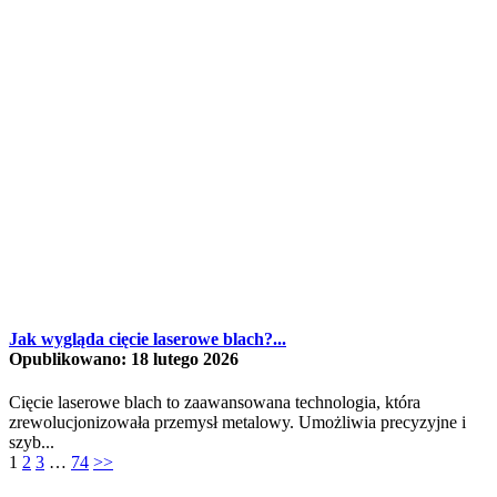
Jak wygląda cięcie laserowe blach?...
Opublikowano: 18 lutego 2026
Cięcie laserowe blach to zaawansowana technologia, która
zrewolucjonizowała przemysł metalowy. Umożliwia precyzyjne i
szyb...
1
2
3
…
74
>>