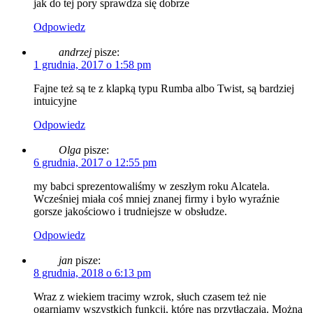
jak do tej pory sprawdza się dobrze
Odpowiedz
andrzej
pisze:
1 grudnia, 2017 o 1:58 pm
Fajne też są te z klapką typu Rumba albo Twist, są bardziej
intuicyjne
Odpowiedz
Olga
pisze:
6 grudnia, 2017 o 12:55 pm
my babci sprezentowaliśmy w zeszłym roku Alcatela.
Wcześniej miała coś mniej znanej firmy i było wyraźnie
gorsze jakościowo i trudniejsze w obsłudze.
Odpowiedz
jan
pisze:
8 grudnia, 2018 o 6:13 pm
Wraz z wiekiem tracimy wzrok, słuch czasem też nie
ogarniamy wszystkich funkcji, które nas przytłaczają. Można