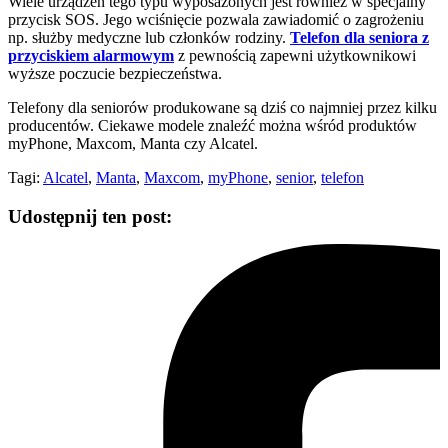
Wiele urządzeń tego typu wyposażonych jest również w specjalny
przycisk SOS. Jego wciśnięcie pozwala zawiadomić o zagrożeniu
np. służby medyczne lub członków rodziny.
Telefon dla seniora z
przyciskiem alarmowym
z pewnością zapewni użytkownikowi
wyższe poczucie bezpieczeństwa.
Telefony dla seniorów produkowane są dziś co najmniej przez kilku
producentów. Ciekawe modele znaleźć można wśród produktów
myPhone, Maxcom, Manta czy Alcatel.
Tagi:
Alcatel
,
Manta
,
Maxcom
,
myPhone
,
senior
,
telefon
Udostępnij ten post: