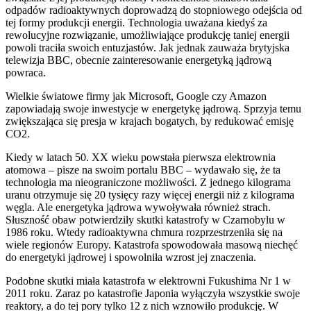
odpadów radioaktywnych doprowadzą do stopniowego odejścia od
tej formy produkcji energii. Technologia uważana kiedyś za
rewolucyjne rozwiązanie, umożliwiające produkcję taniej energii
powoli traciła swoich entuzjastów. Jak jednak zauważa brytyjska
telewizja BBC, obecnie zainteresowanie energetyką jądrową
powraca.
Wielkie światowe firmy jak Microsoft, Google czy Amazon
zapowiadają swoje inwestycje w energetykę jądrową. Sprzyja temu
zwiększająca się presja w krajach bogatych, by redukować emisję
CO2.
Kiedy w latach 50. XX wieku powstała pierwsza elektrownia
atomowa – pisze na swoim portalu BBC – wydawało się, że ta
technologia ma nieograniczone możliwości. Z jednego kilograma
uranu otrzymuje się 20 tysięcy razy więcej energii niż z kilograma
węgla. Ale energetyka jądrowa wywoływała również strach.
Słuszność obaw potwierdziły skutki katastrofy w Czarnobylu w
1986 roku. Wtedy radioaktywna chmura rozprzestrzeniła się na
wiele regionów Europy. Katastrofa spowodowała masową niechęć
do energetyki jądrowej i spowolniła wzrost jej znaczenia.
Podobne skutki miała katastrofa w elektrowni Fukushima Nr 1 w
2011 roku. Zaraz po katastrofie Japonia wyłączyła wszystkie swoje
reaktory, a do tej pory tylko 12 z nich wznowiło produkcję. W