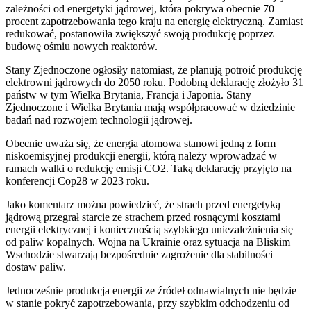
zależności od energetyki jądrowej, która pokrywa obecnie 70
procent zapotrzebowania tego kraju na energię elektryczną. Zamiast
redukować, postanowiła zwiększyć swoją produkcję poprzez
budowę ośmiu nowych reaktorów.
Stany Zjednoczone ogłosiły natomiast, że planują potroić produkcję
elektrowni jądrowych do 2050 roku. Podobną deklarację złożyło 31
państw w tym Wielka Brytania, Francja i Japonia. Stany
Zjednoczone i Wielka Brytania mają współpracować w dziedzinie
badań nad rozwojem technologii jądrowej.
Obecnie uważa się, że energia atomowa stanowi jedną z form
niskoemisyjnej produkcji energii, którą należy wprowadzać w
ramach walki o redukcję emisji CO2. Taką deklarację przyjęto na
konferencji Cop28 w 2023 roku.
Jako komentarz można powiedzieć, że strach przed energetyką
jądrową przegrał starcie ze strachem przed rosnącymi kosztami
energii elektrycznej i koniecznością szybkiego uniezależnienia się
od paliw kopalnych. Wojna na Ukrainie oraz sytuacja na Bliskim
Wschodzie stwarzają bezpośrednie zagrożenie dla stabilności
dostaw paliw.
Jednocześnie produkcja energii ze źródeł odnawialnych nie będzie
w stanie pokryć zapotrzebowania, przy szybkim odchodzeniu od