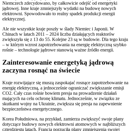
Niemczech zdecydowano, by całkowicie odejść od energetyki
jądrowej. Inne kraje zmniejszyły wydatki na budowę nowych
elektrowni. Spowodowało to realny spadek produkcji energii
elektrycznej.
Ale nie wszystkie kraje poszły w ślady Niemiec i Japonii. W
Chinach w latach 2011 – 2024 liczba działających reaktorów
zwiększyła się z 13 do 55. Kolejne 23 są w budowie. Dla tego kraju
– w którym wzrost zapotrzebowania na energię elektryczną szybko
rośnie – technologie jądrowe stanowią ważne źródło energii.
Zainteresowanie energetyką jądrową
zaczyna rosnąć na świecie
Kraje rozwijające się muszą zaspokajać rosnące zapotrzebowanie na
energię elektryczną, a jednocześnie ograniczać zwiększanie emisji
CO2. Cały czas rośnie bowiem presja na prowadzenie działań
mających na celu ochronę klimatu. Jednocześnie, w związku ze
skutkami wojny na Ukrainie, zwiększa się presja na zapewnienie
bezpieczeństwa energetycznego.
Korea Południowa, na przykład, zamierza zwiększyć swoje plany
dotyczące budowy nowych elektrowni atomowych w najbliższych
czterdziestu latach. Francja porzuciła plany zmniejszenia swojej