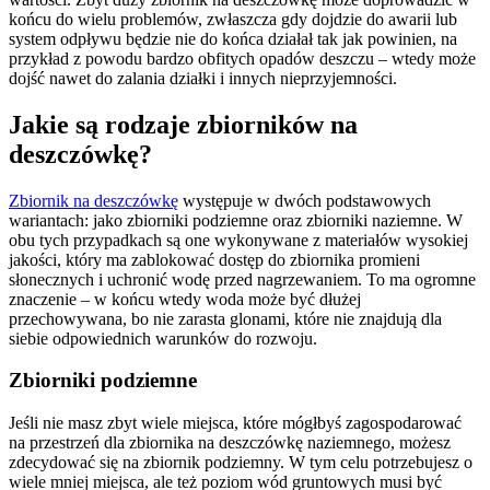
końcu do wielu problemów, zwłaszcza gdy dojdzie do awarii lub
system odpływu będzie nie do końca działał tak jak powinien, na
przykład z powodu bardzo obfitych opadów deszczu – wtedy może
dojść nawet do zalania działki i innych nieprzyjemności.
Jakie są rodzaje zbiorników na
deszczówkę?
Zbiornik na deszczówkę
występuje w dwóch podstawowych
wariantach: jako zbiorniki podziemne oraz zbiorniki naziemne. W
obu tych przypadkach są one wykonywane z materiałów wysokiej
jakości, który ma zablokować dostęp do zbiornika promieni
słonecznych i uchronić wodę przed nagrzewaniem. To ma ogromne
znaczenie – w końcu wtedy woda może być dłużej
przechowywana, bo nie zarasta glonami, które nie znajdują dla
siebie odpowiednich warunków do rozwoju.
Zbiorniki podziemne
Jeśli nie masz zbyt wiele miejsca, które mógłbyś zagospodarować
na przestrzeń dla zbiornika na deszczówkę naziemnego, możesz
zdecydować się na zbiornik podziemny. W tym celu potrzebujesz o
wiele mniej miejsca, ale też poziom wód gruntowych musi być