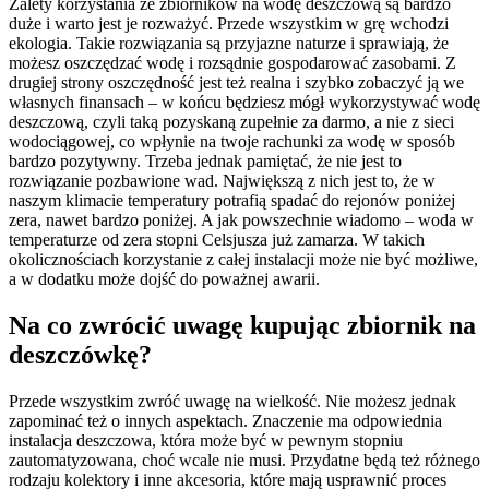
Zalety korzystania ze zbiorników na wodę deszczową są bardzo
duże i warto jest je rozważyć. Przede wszystkim w grę wchodzi
ekologia. Takie rozwiązania są przyjazne naturze i sprawiają, że
możesz oszczędzać wodę i rozsądnie gospodarować zasobami. Z
drugiej strony oszczędność jest też realna i szybko zobaczyć ją we
własnych finansach – w końcu będziesz mógł wykorzystywać wodę
deszczową, czyli taką pozyskaną zupełnie za darmo, a nie z sieci
wodociągowej, co wpłynie na twoje rachunki za wodę w sposób
bardzo pozytywny. Trzeba jednak pamiętać, że nie jest to
rozwiązanie pozbawione wad. Największą z nich jest to, że w
naszym klimacie temperatury potrafią spadać do rejonów poniżej
zera, nawet bardzo poniżej. A jak powszechnie wiadomo – woda w
temperaturze od zera stopni Celsjusza już zamarza. W takich
okolicznościach korzystanie z całej instalacji może nie być możliwe,
a w dodatku może dojść do poważnej awarii.
Na co zwrócić uwagę kupując zbiornik na
deszczówkę?
Przede wszystkim zwróć uwagę na wielkość. Nie możesz jednak
zapominać też o innych aspektach. Znaczenie ma odpowiednia
instalacja deszczowa, która może być w pewnym stopniu
zautomatyzowana, choć wcale nie musi. Przydatne będą też różnego
rodzaju kolektory i inne akcesoria, które mają usprawnić proces