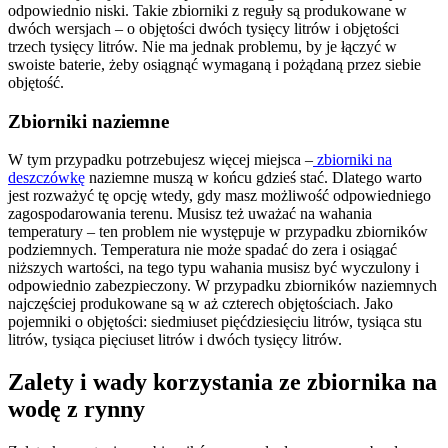
odpowiednio niski. Takie zbiorniki z reguły są produkowane w
dwóch wersjach – o objętości dwóch tysięcy litrów i objętości
trzech tysięcy litrów. Nie ma jednak problemu, by je łączyć w
swoiste baterie, żeby osiągnąć wymaganą i pożądaną przez siebie
objętość.
Zbiorniki naziemne
W tym przypadku potrzebujesz więcej miejsca –
zbiorniki na
deszczówkę
naziemne muszą w końcu gdzieś stać. Dlatego warto
jest rozważyć tę opcję wtedy, gdy masz możliwość odpowiedniego
zagospodarowania terenu. Musisz też uważać na wahania
temperatury – ten problem nie występuje w przypadku zbiorników
podziemnych. Temperatura nie może spadać do zera i osiągać
niższych wartości, na tego typu wahania musisz być wyczulony i
odpowiednio zabezpieczony. W przypadku zbiorników naziemnych
najczęściej produkowane są w aż czterech objętościach. Jako
pojemniki o objętości: siedmiuset pięćdziesięciu litrów, tysiąca stu
litrów, tysiąca pięciuset litrów i dwóch tysięcy litrów.
Zalety i wady korzystania ze zbiornika na
wodę z rynny