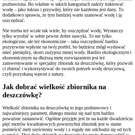
pozbawiona. Bo właśnie w takich kategoriach należy traktować
wodę – jako luksus i przywilej, który nie każdemu jest dany. To
dodatkowo sprawia, że tym bardziej warto szanować wodę i ją
oszczędzać.
Nie trzeba też wcale tak wiele, by oszczędzać wodę. Wystarczy
tylko wyrobić w sobie pewne dobre nawyki. To nie tylko
ekologiczne, ale też ekonomiczne – taka oszczędność bardzo
pozytywnie wpłynie na twój portfel, bo będziesz mógł wydawać
mieć pieniędzy, skoro zużyjesz mniej wody. Bardzo ekologicznym i
ekonomicznym na dłuższą metę rozwiązaniem jest też
zainwestowanie w specjalny zbiornik na deszczówkę, który pozwoli
ci zbierać i wykorzystywać do swoich potrzeb wodę deszczową,
czyli pozyskaną wprost z natury.
Jak dobrać wielkość zbiornika na
deszczówkę?
Wielkość zbiornika na deszczówkę to jego podstawowy i
najważniejszy parametr, dlatego musisz się nad tym bardzo
poważnie zastanowić. Ogólnie przyjęte jest że na każde dwadzieścia
pięć metrów kwadratowych powierzchni zbiornik jest w stanie
pomieścić metr sześcienny wody i z reguły nie odchodzi się od tych
wartości. Zbyt duży zbiornik na deszczówkę może doprowadzić w