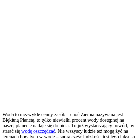
Woda to niezwykle cenny zasób – choć Ziemia nazywana jest
Błękitną Planetą, to tylko niewielki procent wody dostępnej na
naszej planecie nadaje się do picia. To już wystarczający powód, by
starać się
wodę oszczędzać
. Nie wszyscy ludzie też mogą żyć na
terenach bogatych w wodę – spora część ludzkości jest tego luksusu