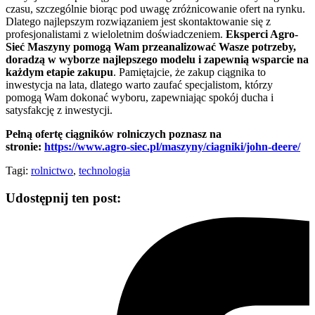
czasu, szczególnie biorąc pod uwagę zróżnicowanie ofert na rynku.
Dlatego najlepszym rozwiązaniem jest skontaktowanie się z
profesjonalistami z wieloletnim doświadczeniem.
Eksperci Agro-
Sieć Maszyny pomogą Wam przeanalizować Wasze potrzeby,
doradzą w wyborze najlepszego modelu i zapewnią wsparcie na
każdym etapie zakupu
. Pamiętajcie, że zakup ciągnika to
inwestycja na lata, dlatego warto zaufać specjalistom, którzy
pomogą Wam dokonać wyboru, zapewniając spokój ducha i
satysfakcję z inwestycji.
Pełną ofertę ciągników rolniczych poznasz na
stronie:
https://www.agro-siec.pl/maszyny/ciagniki/john-deere/
Tagi:
rolnictwo
,
technologia
Udostępnij ten post: