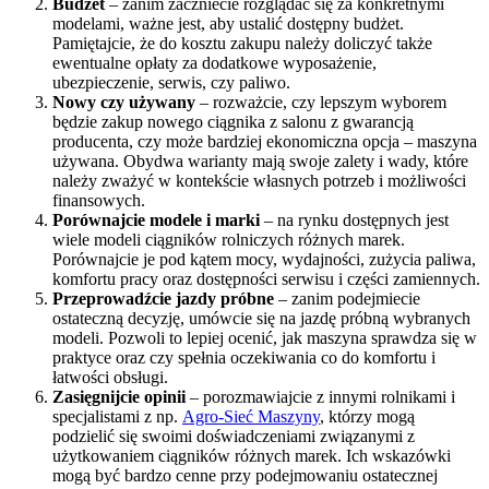
Budżet
– zanim zaczniecie rozglądać się za konkretnymi
modelami, ważne jest, aby ustalić dostępny budżet.
Pamiętajcie, że do kosztu zakupu należy doliczyć także
ewentualne opłaty za dodatkowe wyposażenie,
ubezpieczenie, serwis, czy paliwo.
Nowy czy używany
– rozważcie, czy lepszym wyborem
będzie zakup nowego ciągnika z salonu z gwarancją
producenta, czy może bardziej ekonomiczna opcja – maszyna
używana. Obydwa warianty mają swoje zalety i wady, które
należy zważyć w kontekście własnych potrzeb i możliwości
finansowych.
Porównajcie modele i marki
– na rynku dostępnych jest
wiele modeli ciągników rolniczych różnych marek.
Porównajcie je pod kątem mocy, wydajności, zużycia paliwa,
komfortu pracy oraz dostępności serwisu i części zamiennych.
Przeprowadźcie jazdy próbne
– zanim podejmiecie
ostateczną decyzję, umówcie się na jazdę próbną wybranych
modeli. Pozwoli to lepiej ocenić, jak maszyna sprawdza się w
praktyce oraz czy spełnia oczekiwania co do komfortu i
łatwości obsługi.
Zasięgnijcie opinii
– porozmawiajcie z innymi rolnikami i
specjalistami z np.
Agro-Sieć Maszyny
, którzy mogą
podzielić się swoimi doświadczeniami związanymi z
użytkowaniem ciągników różnych marek. Ich wskazówki
mogą być bardzo cenne przy podejmowaniu ostatecznej