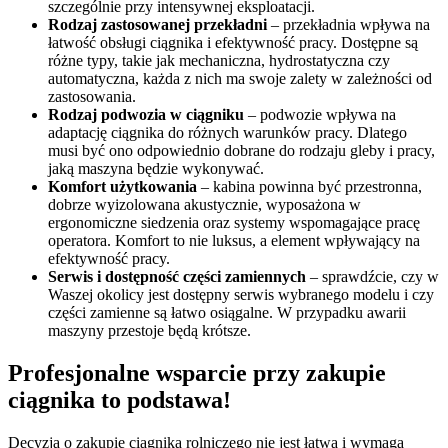
szczególnie przy intensywnej eksploatacji.
Rodzaj zastosowanej przekładni
– przekładnia wpływa na
łatwość obsługi ciągnika i efektywność pracy. Dostępne są
różne typy, takie jak mechaniczna, hydrostatyczna czy
automatyczna, każda z nich ma swoje zalety w zależności od
zastosowania.
Rodzaj podwozia w ciągniku
– podwozie wpływa na
adaptację ciągnika do różnych warunków pracy. Dlatego
musi być ono odpowiednio dobrane do rodzaju gleby i pracy,
jaką maszyna będzie wykonywać.
Komfort użytkowania
– kabina powinna być przestronna,
dobrze wyizolowana akustycznie, wyposażona w
ergonomiczne siedzenia oraz systemy wspomagające pracę
operatora. Komfort to nie luksus, a element wpływający na
efektywność pracy.
Serwis i dostępność części zamiennych
– sprawdźcie, czy w
Waszej okolicy jest dostępny serwis wybranego modelu i czy
części zamienne są łatwo osiągalne. W przypadku awarii
maszyny przestoje będą krótsze.
Profesjonalne wsparcie przy zakupie
ciągnika to podstawa!
Decyzja o zakupie ciągnika rolniczego nie jest łatwa i wymaga