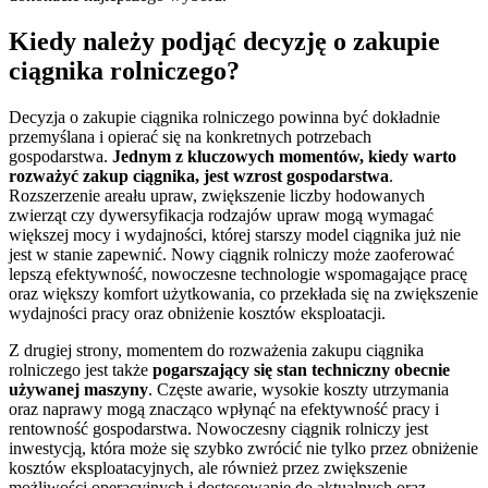
Kiedy należy podjąć decyzję o zakupie
ciągnika rolniczego?
Decyzja o zakupie ciągnika rolniczego powinna być dokładnie
przemyślana i opierać się na konkretnych potrzebach
gospodarstwa.
Jednym z kluczowych momentów, kiedy
warto
rozważyć zakup ciągnika, jest wzrost gospodarstwa
.
Rozszerzenie areału upraw, zwiększenie liczby hodowanych
zwierząt czy dywersyfikacja rodzajów upraw mogą wymagać
większej mocy i wydajności, której starszy model ciągnika już nie
jest w stanie zapewnić. Nowy ciągnik rolniczy może zaoferować
lepszą efektywność, nowoczesne technologie wspomagające pracę
oraz większy komfort użytkowania, co przekłada się na zwiększenie
wydajności pracy oraz obniżenie kosztów eksploatacji.
Z drugiej strony, momentem do rozważenia zakupu ciągnika
rolniczego jest także
pogarszający się stan techniczny obecnie
używanej maszyny
. Częste awarie, wysokie koszty utrzymania
oraz naprawy mogą znacząco wpłynąć na efektywność pracy i
rentowność gospodarstwa. Nowoczesny ciągnik rolniczy jest
inwestycją, która może się szybko zwrócić nie tylko przez obniżenie
kosztów eksploatacyjnych, ale również przez zwiększenie
możliwości operacyjnych i dostosowanie do aktualnych oraz