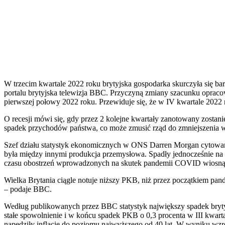
W trzecim kwartale 2022 roku brytyjska gospodarka skurczyła się bar
portalu brytyjska telewizja BBC. Przyczyną zmiany szacunku opracow
pierwszej połowy 2022 roku. Przewiduje się, że w IV kwartale 2022 
O recesji mówi się, gdy przez 2 kolejne kwartały zanotowany zost
spadek przychodów państwa, co może zmusić rząd do zmniejszenia 
Szef działu statystyk ekonomicznych w ONS Darren Morgan cytowany
była między innymi produkcja przemysłowa. Spadły jednocześnie na
czasu obostrzeń wprowadzonych na skutek pandemii COVID wiosną
Wielka Brytania ciągle notuje niższy PKB, niż przez początkiem pan
– podaje BBC.
Według publikowanych przez BBC statystyk największy spadek brytyjs
stałe spowolnienie i w końcu spadek PKB o 0,3 procenta w III kwar
napędziły inflację do poziomu najwyższego od 40 lat. W wyniku wzro