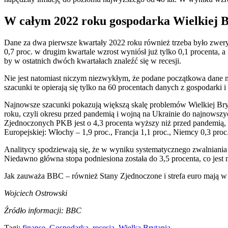
W całym 2022 roku gospodarka Wielkiej Br
Dane za dwa pierwsze kwartały 2022 roku również trzeba było zweryfi
0,7 proc. w drugim kwartale wzrost wyniósł już tylko 0,1 procenta, a
by w ostatnich dwóch kwartałach znaleźć się w recesji.
Nie jest natomiast niczym niezwykłym, że podane początkowa dane na
szacunki te opierają się tylko na 60 procentach danych z gospodarki
Najnowsze szacunki pokazują większą skalę problemów Wielkiej Bryt
roku, czyli okresu przed pandemią i wojną na Ukrainie do najnowszych
Zjednoczonych PKB jest o 4,3 procenta wyższy niż przed pandemią, w
Europejskiej: Włochy – 1,9 proc., Francja 1,1 proc., Niemcy 0,3 proc
Analitycy spodziewają się, że w wyniku systematycznego zwalniania
Niedawno główna stopa podniesiona została do 3,5 procenta, co je
Jak zauważa BBC – również Stany Zjednoczone i strefa euro mają w p
Wojciech Ostrowski
Źródło informacji: BBC
Tagi:
finanse
,
Gospodarka
,
recesja
,
Wielka Brytania