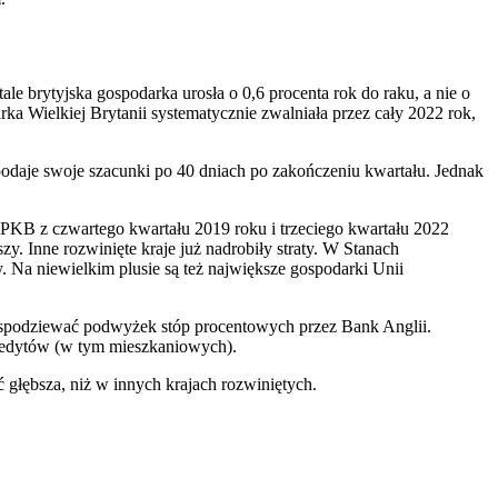
e brytyjska gospodarka urosła o 0,6 procenta rok do raku, a nie o
rka Wielkiej Brytanii systematycznie zwalniała przez cały 2022 rok,
podaje swoje szacunki po 40 dniach po zakończeniu kwartału. Jednak
 PKB z czwartego kwartału 2019 roku i trzeciego kwartału 2022
zy. Inne rozwinięte kraje już nadrobiły straty. W Stanach
. Na niewielkim plusie są też największe gospodarki Unii
ż spodziewać podwyżek stóp procentowych przez Bank Anglii.
kredytów (w tym mieszkaniowych).
 głębsza, niż w innych krajach rozwiniętych.