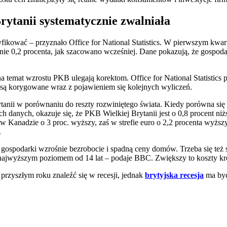
ytanii systematycznie zwalniała
kować – przyznało Office for National Statistics. W pierwszym kwartal
 nie 0,2 procenta, jak szacowano wcześniej. Dane pokazują, że gospoda
 temat wzrostu PKB ulegają korektom. Office for National Statistics 
 i są korygowane wraz z pojawieniem się kolejnych wyliczeń.
anii w porównaniu do reszty rozwiniętego świata. Kiedy porówna się
 danych, okazuje się, że PKB Wielkiej Brytanii jest o 0,8 procent niżs
 Kanadzie o 3 proc. wyższy, zaś w strefie euro o 2,2 procenta wyższy
.
 gospodarki wzrośnie bezrobocie i spadną ceny domów. Trzeba się te
st najwyższym poziomem od 14 lat – podaje BBC. Zwiększy to koszty 
rzyszłym roku znaleźć się w recesji, jednak
brytyjska recesja
ma być