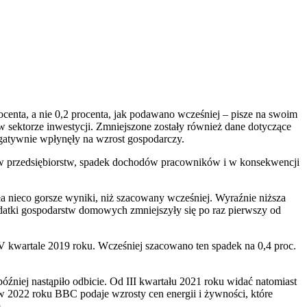
ocenta, a nie 0,2 procenta, jak podawano wcześniej – pisze na swoim
w sektorze inwestycji. Zmniejszone zostały również dane dotyczące
egatywnie wpłynęły na wzrost gospodarczy.
ów przedsiębiorstw, spadek dochodów pracowników i w konsekwencji
 nieco gorsze wyniki, niż szacowany wcześniej. Wyraźnie niższa
datki gospodarstw domowych zmniejszyły się po raz pierwszy od
IV kwartale 2019 roku. Wcześniej szacowano ten spadek na 0,4 proc.
źniej nastąpiło odbicie. Od III kwartału 2021 roku widać natomiast
w 2022 roku BBC podaje wzrosty cen energii i żywności, które
.