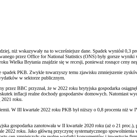
dziej, niż wskazywały na to wcześniejsze dane. Spadek wyniósł 0,3 pr
anego przez Office for National Statistics (ONS) były gorsze wyniki 
roku Wielka Brytania znajdzie się w recesji, ponieważ rosnące ceny n
anie spadek PKB. Zwykle towarzyszy temu zjawisku zmniejszenie zysk
wydatków w sektorze publicznym.
 przez BBC przyznał, że w 2022 roku brytyjska gospodarka osiągnęła
 skutek inflacji realne dochody gospodarstw domowych. Natomiast wy
 2021 roku.
demii. W III kwartale 2022 roku PKB był niższy o 0,8 procenta niż w 
ka gospodarka zanotowała w II kwartale 2020 roku (aż o 21 proc.), pó
tale 2022 roku. Jako główną przyczynę systematycznego spowolnienia 
stu cen zmniejszyły się realne wydatki konsumentów i inwestycje firm