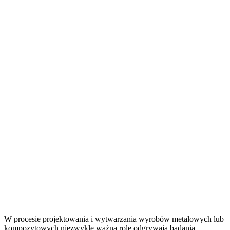
W procesie projektowania i wytwarzania wyrobów metalowych lub
kompozytowych niezwykle ważną rolę odgrywają badania