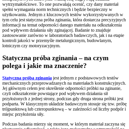
wytrzymałościowe. To one pozwalają ocenić, czy dany materiał
spełni wymagania norm technicznych i będzie bezpieczny w
użytkowaniu. Jednym z kluczowych testów wykorzystywanych w
tym celu jest statyczna próba zginania, która dostarcza precyzyjnych
informacji na temat odporności danego materiału na odkształcenia
pod wpływem działania siły zginającej. Badanie to znajduje
zastosowanie zarówno w laboratoriach badawczych, jak i na etapie
kontroli jakości w przemyśle metalurgicznym, budowlanym,
lotniczym czy motoryzacyjnym.
Statyczna próba zginania – na czym
polega i jakie ma znaczenie?
Statyczna próba zginania
jest jednym z podstawowych testów
mechanicznych przeprowadzanych na materiałach konstrukcyjnych.
Jej głównym celem jest określenie odporności próbki na zginanie,
czyli odkształcenie powstające pod wpływem działania sił
przyłożonych z jednej strony, podczas gdy druga strona próbki jest
podparta. W klasycznym układzie badawczym stosuje się tzw. próbę
trójpunktową lub czteropunktową – w zależności od liczby podpór i
miejsc przyłożenia siły.
Podczas badania mierzy się moment, w którym materiał zaczyna się