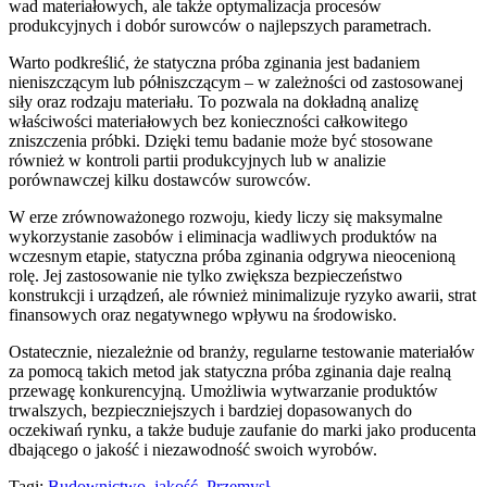
wad materiałowych, ale także optymalizacja procesów
produkcyjnych i dobór surowców o najlepszych parametrach.
Warto podkreślić, że statyczna próba zginania jest badaniem
nieniszczącym lub półniszczącym – w zależności od zastosowanej
siły oraz rodzaju materiału. To pozwala na dokładną analizę
właściwości materiałowych bez konieczności całkowitego
zniszczenia próbki. Dzięki temu badanie może być stosowane
również w kontroli partii produkcyjnych lub w analizie
porównawczej kilku dostawców surowców.
W erze zrównoważonego rozwoju, kiedy liczy się maksymalne
wykorzystanie zasobów i eliminacja wadliwych produktów na
wczesnym etapie, statyczna próba zginania odgrywa nieocenioną
rolę. Jej zastosowanie nie tylko zwiększa bezpieczeństwo
konstrukcji i urządzeń, ale również minimalizuje ryzyko awarii, strat
finansowych oraz negatywnego wpływu na środowisko.
Ostatecznie, niezależnie od branży, regularne testowanie materiałów
za pomocą takich metod jak statyczna próba zginania daje realną
przewagę konkurencyjną. Umożliwia wytwarzanie produktów
trwalszych, bezpieczniejszych i bardziej dopasowanych do
oczekiwań rynku, a także buduje zaufanie do marki jako producenta
dbającego o jakość i niezawodność swoich wyrobów.
Tagi:
Budownictwo
,
jakość
,
Przemysł