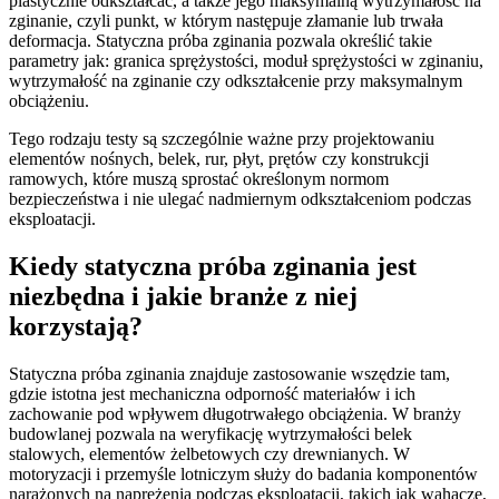
plastycznie odkształcać, a także jego maksymalną wytrzymałość na
zginanie, czyli punkt, w którym następuje złamanie lub trwała
deformacja. Statyczna próba zginania pozwala określić takie
parametry jak: granica sprężystości, moduł sprężystości w zginaniu,
wytrzymałość na zginanie czy odkształcenie przy maksymalnym
obciążeniu.
Tego rodzaju testy są szczególnie ważne przy projektowaniu
elementów nośnych, belek, rur, płyt, prętów czy konstrukcji
ramowych, które muszą sprostać określonym normom
bezpieczeństwa i nie ulegać nadmiernym odkształceniom podczas
eksploatacji.
Kiedy statyczna próba zginania jest
niezbędna i jakie branże z niej
korzystają?
Statyczna próba zginania znajduje zastosowanie wszędzie tam,
gdzie istotna jest mechaniczna odporność materiałów i ich
zachowanie pod wpływem długotrwałego obciążenia. W branży
budowlanej pozwala na weryfikację wytrzymałości belek
stalowych, elementów żelbetowych czy drewnianych. W
motoryzacji i przemyśle lotniczym służy do badania komponentów
narażonych na naprężenia podczas eksploatacji, takich jak wahacze,