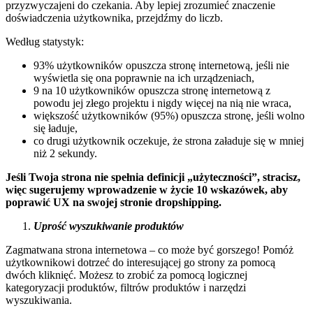
przyzwyczajeni do czekania. Aby lepiej zrozumieć znaczenie
doświadczenia użytkownika, przejdźmy do liczb.
Według statystyk:
93% użytkowników opuszcza stronę internetową, jeśli nie
wyświetla się ona poprawnie na ich urządzeniach,
9 na 10 użytkowników opuszcza stronę internetową z
powodu jej złego projektu i nigdy więcej na nią nie wraca,
większość użytkowników (95%) opuszcza stronę, jeśli wolno
się ładuje,
co drugi użytkownik oczekuje, że strona załaduje się w mniej
niż 2 sekundy.
Jeśli Twoja strona nie spełnia definicji „użyteczności”, stracisz,
więc sugerujemy wprowadzenie w życie 10 wskazówek, aby
poprawić UX na swojej stronie dropshipping.
Uprość wyszukiwanie produktów
Zagmatwana strona internetowa – co może być gorszego! Pomóż
użytkownikowi dotrzeć do interesującej go strony za pomocą
dwóch kliknięć. Możesz to zrobić za pomocą logicznej
kategoryzacji produktów, filtrów produktów i narzędzi
wyszukiwania.