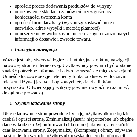
uprościć proces dodawania produktów do witryny
umożliwienie składania zamówień przez gości bez
konieczności tworzenia konta
uprościć formularz kasy (wystarczy zostawić: imię i
nazwisko, adres wysyłki i metodę płatności)
umieszczenie w widocznym miejscu jasnych i zrozumiałych
informacji o dostawie i zwrocie towaru.
Intuicyjna nawigacja
Ważne jest, aby stworzyć logiczną i intuicyjną strukturę nawigacji
na swojej stronie internetowej. Użytkownicy powinni być w stanie
znaleźć potrzebne informacje i łatwo poruszać się między sekcjami.
Umieść kluczowe sekcje i elementy funkcjonalne w widocznym
miejscu. Używaj jasnych i opisowych etykiet dla linków i
przycisków. Odwiedzający witrynę powinien wyraźnie rozumieć,
dokąd one prowadzą.
Szybkie ładowanie strony
Długie ładowanie stron powoduje irytację, użytkownik nie będzie
czekał i opuści stronę. Zminimalizuj (usuń) niepotrzebne lub zbędne
dane w kodzie, użyj buforowania i kompresji danych, aby skrócić
czas ładowania strony. Zoptymalizuj (skompresuj) obrazy używane
na stronie. Im szybciej użytkownik uzyska dostęp do informacji,