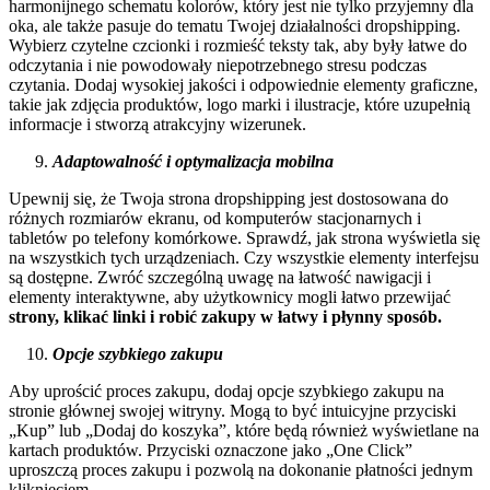
harmonijnego schematu kolorów, który jest nie tylko przyjemny dla
oka, ale także pasuje do tematu Twojej działalności dropshipping.
Wybierz czytelne czcionki i rozmieść teksty tak, aby były łatwe do
odczytania i nie powodowały niepotrzebnego stresu podczas
czytania. Dodaj wysokiej jakości i odpowiednie elementy graficzne,
takie jak zdjęcia produktów, logo marki i ilustracje, które uzupełnią
informacje i stworzą atrakcyjny wizerunek.
Adaptowalność i optymalizacja mobilna
Upewnij się, że Twoja strona dropshipping jest dostosowana do
różnych rozmiarów ekranu, od komputerów stacjonarnych i
tabletów po telefony komórkowe. Sprawdź, jak strona wyświetla się
na wszystkich tych urządzeniach. Czy wszystkie elementy interfejsu
są dostępne. Zwróć szczególną uwagę na łatwość nawigacji i
elementy interaktywne, aby użytkownicy mogli łatwo przewijać
strony, klikać linki i robić zakupy w łatwy i płynny sposób.
Opcje szybkiego zakupu
Aby uprościć proces zakupu, dodaj opcje szybkiego zakupu na
stronie głównej swojej witryny. Mogą to być intuicyjne przyciski
„Kup” lub „Dodaj do koszyka”, które będą również wyświetlane na
kartach produktów. Przyciski oznaczone jako „One Click”
uproszczą proces zakupu i pozwolą na dokonanie płatności jednym
kliknięciem.