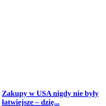
Zakupy w USA nigdy nie były
łatwiejsze – dzię...