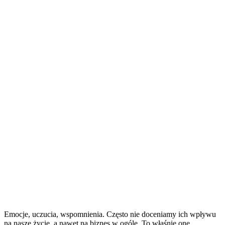
Emocje, uczucia, wspomnienia. Często nie doceniamy ich wpływu
na nasze życie, a nawet na biznes w ogóle. To właśnie one