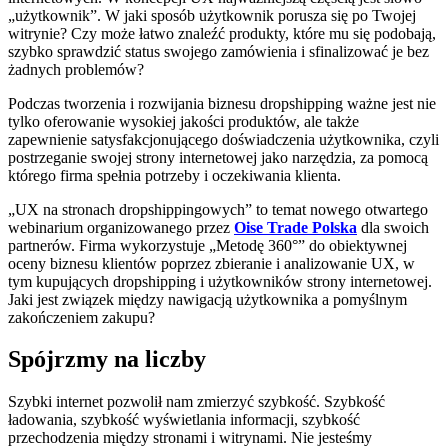
„użytkownik”. W jaki sposób użytkownik porusza się po Twojej
witrynie? Czy może łatwo znaleźć produkty, które mu się podobają,
szybko sprawdzić status swojego zamówienia i sfinalizować je bez
żadnych problemów?
Podczas tworzenia i rozwijania biznesu dropshipping ważne jest nie
tylko oferowanie wysokiej jakości produktów, ale także
zapewnienie satysfakcjonującego doświadczenia użytkownika, czyli
postrzeganie swojej strony internetowej jako narzędzia, za pomocą
którego firma spełnia potrzeby i oczekiwania klienta.
„UX na stronach dropshippingowych” to temat nowego otwartego
webinarium organizowanego przez
Oise Trade Polska
dla swoich
partnerów. Firma wykorzystuje „Metodę 360°” do obiektywnej
oceny biznesu klientów poprzez zbieranie i analizowanie UX, w
tym kupujących dropshipping i użytkowników strony internetowej.
Jaki jest związek między nawigacją użytkownika a pomyślnym
zakończeniem zakupu?
Spójrzmy na liczby
Szybki internet pozwolił nam zmierzyć szybkość. Szybkość
ładowania, szybkość wyświetlania informacji, szybkość
przechodzenia między stronami i witrynami. Nie jesteśmy