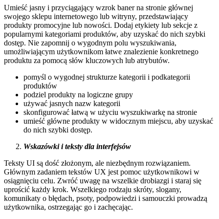
Umieść jasny i przyciągający wzrok baner na stronie głównej
swojego sklepu internetowego lub witryny, przedstawiający
produkty promocyjne lub nowości. Dodaj etykiety lub sekcje z
popularnymi kategoriami produktów, aby uzyskać do nich szybki
dostęp. Nie zapomnij o wygodnym polu wyszukiwania,
umożliwiającym użytkownikom łatwe znalezienie konkretnego
produktu za pomocą słów kluczowych lub atrybutów.
pomyśl o wygodnej strukturze kategorii i podkategorii
produktów
podziel produkty na logiczne grupy
używać jasnych nazw kategorii
skonfigurować łatwą w użyciu wyszukiwarkę na stronie
umieść główne produkty w widocznym miejscu, aby uzyskać
do nich szybki dostęp.
Wskazówki i teksty dla interfejsów
Teksty UI są dość złożonym, ale niezbędnym rozwiązaniem.
Głównym zadaniem tekstów UX jest pomoc użytkownikowi w
osiągnięciu celu. Zwróć uwagę na wszelkie drobiazgi i staraj się
uprościć każdy krok. Wszelkiego rodzaju skróty, slogany,
komunikaty o błędach, psoty, podpowiedzi i samouczki prowadzą
użytkownika, ostrzegając go i zachęcając.