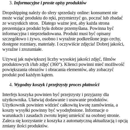
Informacyjne i proste opisy produktów
Dropshipping należy do sfery sprzedaży online: konsument nie
może wziąć produktu do ręki, przymierzyć go, poczuć lub zbadać
ze wszystkich stron. Dlatego ważne jest, aby każda strona
prezentująca produkt była dobrze przemyślana. Powinna być
informacyjna i nieprzeładowana. Produkt musi być opisany
szczegółowo i żywo, osobno i wyraźnie podkreślone jego cechy,
dostępne rozmiary, materiały. I oczywiście zdjęcia! Dobrej jakości,
wyraźne i zrozumiałe.
Używaj jak największej liczby wysokiej jakości zdjęć, filmów
produktowych i/lub zdjęć (360°). Klienci powinni mieć możliwość
powiększania obrazów i obracania elementów, aby zobaczyć
produkt pod każdym kątem.
Wygodny koszyk i przejrzysty proces płatności
Interfejs koszyka powinien być przejrzysty i przyjazny dla
użytkownika. Ułatwiaj dodawanie i usuwanie produktów.
Użytkownik powinien widzieć całkowitą kwotę zamówienia, a
koszty wysyłki powinny być wyodrębnione. Informacje o
warunkach i zasadach zwrotu lepiej umieścić na osobnej stronie.
Zaleca się korzystanie z koszyka z automatyczną aktualizacją i opcją
zmiany ilości produktów.