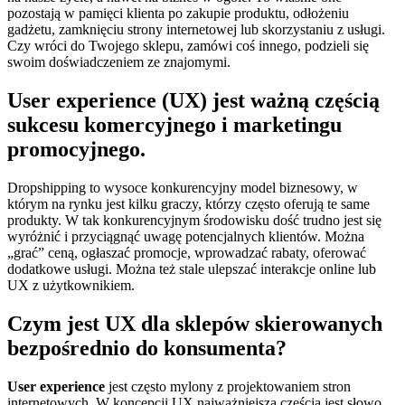
pozostają w pamięci klienta po zakupie produktu, odłożeniu
gadżetu, zamknięciu strony internetowej lub skorzystaniu z usługi.
Czy wróci do Twojego sklepu, zamówi coś innego, podzieli się
swoim doświadczeniem ze znajomymi.
User experience (UX) jest ważną częścią
sukcesu komercyjnego i marketingu
promocyjnego.
Dropshipping to wysoce konkurencyjny model biznesowy, w
którym na rynku jest kilku graczy, którzy często oferują te same
produkty. W tak konkurencyjnym środowisku dość trudno jest się
wyróżnić i przyciągnąć uwagę potencjalnych klientów. Można
„grać” ceną, ogłaszać promocje, wprowadzać rabaty, oferować
dodatkowe usługi. Można też stale ulepszać interakcje online lub
UX z użytkownikiem.
Czym jest UX dla sklepów skierowanych
bezpośrednio do konsumenta?
User experience
jest często mylony z projektowaniem stron
internetowych. W koncepcji UX najważniejszą częścią jest słowo