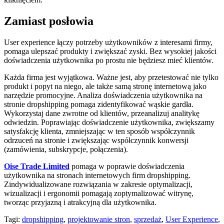
Zamiast posłowia
User experience łączy potrzeby użytkowników z interesami firmy,
pomaga ulepszać produkty i zwiększać zyski. Bez wysokiej jakości
doświadczenia użytkownika po prostu nie będziesz mieć klientów.
Każda firma jest wyjątkowa. Ważne jest, aby przetestować nie tylko
produkt i popyt na niego, ale także samą stronę internetową jako
narzędzie promocyjne. Analiza doświadczenia użytkownika na
stronie dropshipping pomaga zidentyfikować wąskie gardła.
Wykorzystaj dane zwrotne od klientów, przeanalizuj analitykę
odwiedzin. Poprawiając doświadczenie użytkownika, zwiększamy
satysfakcję klienta, zmniejszając w ten sposób współczynnik
odrzuceń na stronie i zwiększając współczynnik konwersji
(zamówienia, subskrypcje, połączenia).
Oise Trade Limited
pomaga w poprawie doświadczenia
użytkownika na stronach internetowych firm dropshipping.
Zindywidualizowane rozwiązania w zakresie optymalizacji,
wizualizacji i ergonomii pomagają zoptymalizować witrynę,
tworząc przyjazną i atrakcyjną dla użytkownika.
Tagi:
dropshipping
,
projektowanie stron
,
sprzedaż
,
User Experience
,