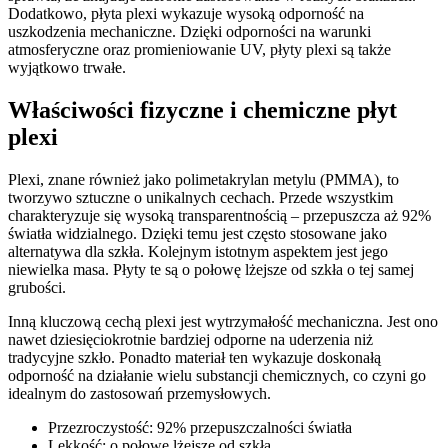
Dodatkowo, płyta plexi wykazuje wysoką odporność na
uszkodzenia mechaniczne. Dzięki odporności na warunki
atmosferyczne oraz promieniowanie UV, płyty plexi są także
wyjątkowo trwałe.
Właściwości fizyczne i chemiczne płyt
plexi
Plexi, znane również jako polimetakrylan metylu (PMMA), to
tworzywo sztuczne o unikalnych cechach. Przede wszystkim
charakteryzuje się wysoką transparentnością – przepuszcza aż 92%
światła widzialnego. Dzięki temu jest często stosowane jako
alternatywa dla szkła. Kolejnym istotnym aspektem jest jego
niewielka masa. Płyty te są o połowę lżejsze od szkła o tej samej
grubości.
Inną kluczową cechą plexi jest wytrzymałość mechaniczna. Jest ono
nawet dziesięciokrotnie bardziej odporne na uderzenia niż
tradycyjne szkło. Ponadto materiał ten wykazuje doskonałą
odporność na działanie wielu substancji chemicznych, co czyni go
idealnym do zastosowań przemysłowych.
Przezroczystość: 92% przepuszczalności światła
Lekkość: o połowę lżejsze od szkła