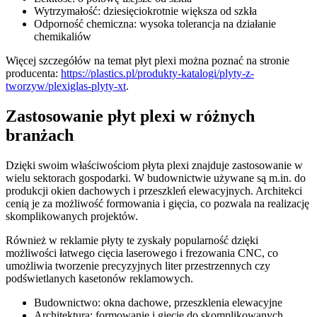
Wytrzymałość: dziesięciokrotnie większa od szkła
Odporność chemiczna: wysoka tolerancja na działanie
chemikaliów
Więcej szczegółów na temat płyt plexi można poznać na stronie
producenta:
https://plastics.pl/produkty-katalogi/plyty-z-
tworzyw/plexiglas-plyty-xt
.
Zastosowanie płyt plexi w różnych
branżach
Dzięki swoim właściwościom płyta plexi znajduje zastosowanie w
wielu sektorach gospodarki. W budownictwie używane są m.in. do
produkcji okien dachowych i przeszkleń elewacyjnych. Architekci
cenią je za możliwość formowania i gięcia, co pozwala na realizację
skomplikowanych projektów.
Również w reklamie płyty te zyskały popularność dzięki
możliwości łatwego cięcia laserowego i frezowania CNC, co
umożliwia tworzenie precyzyjnych liter przestrzennych czy
podświetlanych kasetonów reklamowych.
Budownictwo: okna dachowe, przeszklenia elewacyjne
Architektura: formowanie i gięcie do skomplikowanych