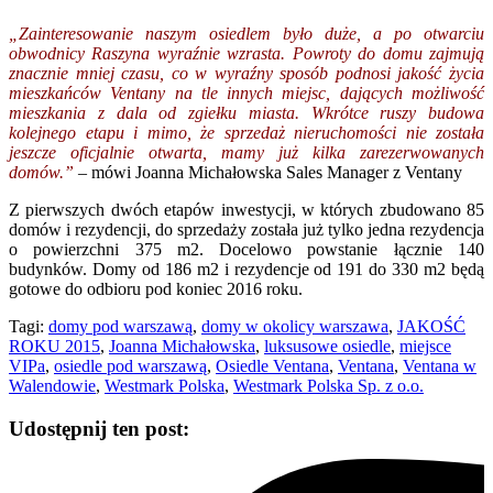
„Zainteresowanie naszym osiedlem było duże, a po otwarciu
obwodnicy Raszyna wyraźnie wzrasta. Powroty do domu zajmują
znacznie mniej czasu, co w wyraźny sposób podnosi jakość życia
mieszkańców Ventany na tle innych miejsc, dających możliwość
mieszkania z dala od zgiełku miasta. Wkrótce ruszy budowa
kolejnego etapu i mimo, że sprzedaż nieruchomości nie została
jeszcze oficjalnie otwarta, mamy już kilka zarezerwowanych
domów.”
– mówi Joanna Michałowska Sales Manager z Ventany
Z pierwszych dwóch etapów inwestycji, w których zbudowano 85
domów i rezydencji, do sprzedaży została już tylko jedna rezydencja
o powierzchni 375 m2. Docelowo powstanie łącznie 140
budynków. Domy od 186 m2 i rezydencje od 191 do 330 m2 będą
gotowe do odbioru pod koniec 2016 roku.
Tagi:
domy pod warszawą
,
domy w okolicy warszawa
,
JAKOŚĆ
ROKU 2015
,
Joanna Michałowska
,
luksusowe osiedle
,
miejsce
VIPa
,
osiedle pod warszawą
,
Osiedle Ventana
,
Ventana
,
Ventana w
Walendowie
,
Westmark Polska
,
Westmark Polska Sp. z o.o.
Udostępnij ten post: