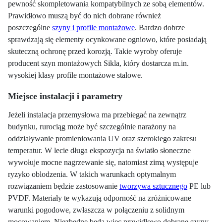
pewność skompletowania kompatybilnych ze sobą elementów.
Prawidłowo muszą być do nich dobrane również
poszczególne
szyny i profile montażowe
. Bardzo dobrze
sprawdzają się elementy ocynkowane ogniowo, które posiadają
skuteczną ochronę przed korozją. Takie wyroby oferuje
producent szyn montażowych Sikla, który dostarcza m.in.
wysokiej klasy profile montażowe stalowe.
Miejsce instalacji i parametry
Jeżeli instalacja przemysłowa ma przebiegać na zewnątrz
budynku, rurociąg może być szczególnie narażony na
oddziaływanie promieniowania UV oraz szerokiego zakresu
temperatur. W lecie długa ekspozycja na światło słoneczne
wywołuje mocne nagrzewanie się, natomiast zimą występuje
ryzyko oblodzenia. W takich warunkach optymalnym
rozwiązaniem będzie zastosowanie
tworzywa sztucznego
PE lub
PVDF. Materiały te wykazują odporność na zróżnicowane
warunki pogodowe, zwłaszcza w połączeniu z solidnym
mocowaniem. Niezbędne będą więc prawidłowo dobrane szyny