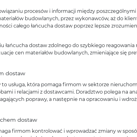
 powiązaniu procesów i informacji między poszczególnymi
teriałów budowlanych, przez wykonawców, aż do klien
ości całego łańcucha dostaw poprzez lepsze zrozumieni
niu łańcucha dostaw zdolnego do szybkiego reagowania 
ktuacje cen materiałów budowlanych, zmieniające się pre
em dostaw
to usługa, która pomaga firmom w sektorze nieruchom
bami i relacjami z dostawcami. Doradztwo polega na ana
magających poprawy, a następnie na opracowaniu i wdro
cuchem dostaw
omaga firmom kontrolować i wprowadzać zmiany w spos