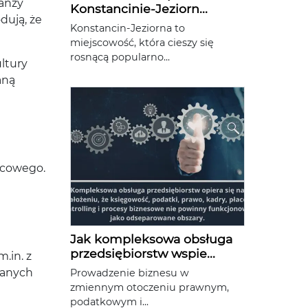
ranży
Konstancinie-Jeziorn...
dują, że
Konstancin-Jeziorna to
miejscowość, która cieszy się
rosnącą popularno...
ltury
aną
ńcowego.
Jak kompleksowa obsługa
przedsiębiorstw wspie...
.in. z
wanych
Prowadzenie biznesu w
zmiennym otoczeniu prawnym,
podatkowym i...