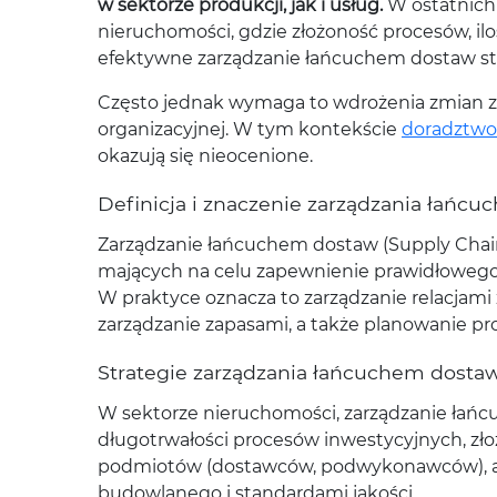
w sektorze produkcji, jak i usług.
W ostatnich 
nieruchomości, gdzie złożoność procesów, i
efektywne zarządzanie łańcuchem dostaw st
Często jednak wymaga to wdrożenia zmian zar
organizacyjnej. W tym kontekście
doradztwo
okazują się nieocenione.
Definicja i znaczenie zarządzania łańc
Zarządzanie łańcuchem dostaw (Supply Chai
mających na celu zapewnienie prawidłowego
W praktyce oznacza to zarządzanie relacjami
zarządzanie zapasami, a także planowanie pro
Strategie zarządzania łańcuchem dosta
W sektorze nieruchomości, zarządzanie łańc
długotrwałości procesów inwestycyjnych, zł
podmiotów (dostawców, podwykonawców), a t
budowlanego i standardami jakości.