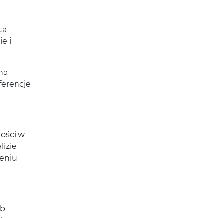
ta
e i
na
ferencje
ości w
lizie
żeniu
ób