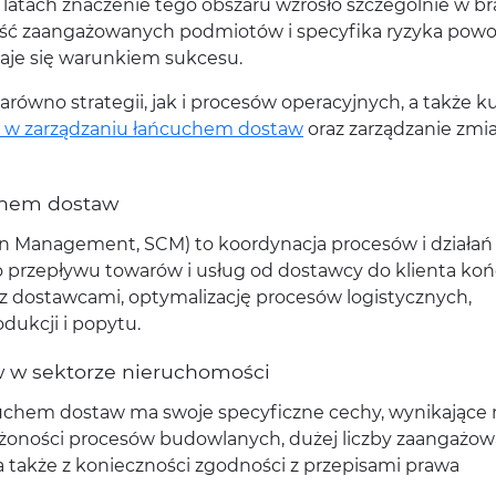
latach znaczenie tego obszaru wzrosło szczególnie w b
lość zaangażowanych podmiotów i specyfika ryzyka powo
aje się warunkiem sukcesu.
ówno strategii, jak i procesów operacyjnych, a także ku
 w zarządzaniu łańcuchem dostaw
oraz zarządzanie zmi
uchem dostaw
n Management, SCM) to koordynacja procesów i działań
 przepływu towarów i usług od dostawcy do klienta ko
 z dostawcami, optymalizację procesów logistycznych,
dukcji i popytu.
w w sektorze nieruchomości
uchem dostaw ma swoje specyficzne cechy, wynikające m
ożoności procesów budowlanych, dużej liczby zaangażo
akże z konieczności zgodności z przepisami prawa