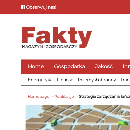
Obserwuj nas!
Home
Gospodarka
Jakość
In
Energetyka
Finanse
Przemysł obronny
Tran
Homepage
>
Publikacje
>
Strategie zarządzania łań