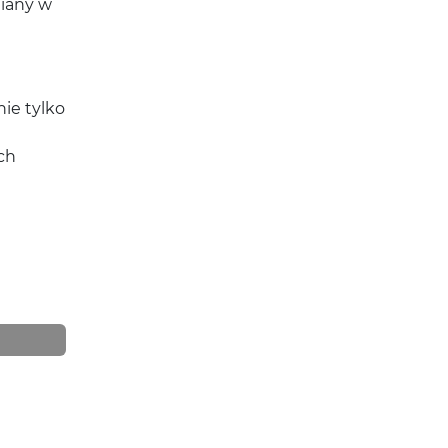
iany w
ie tylko
ch