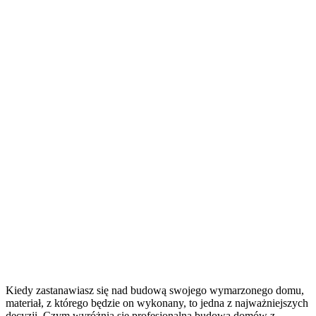
Kiedy zastanawiasz się nad budową swojego wymarzonego domu,
materiał, z którego będzie on wykonany, to jedna z najważniejszych
decyzji. Czym wyróżnia się profesjonalna budowa domów z