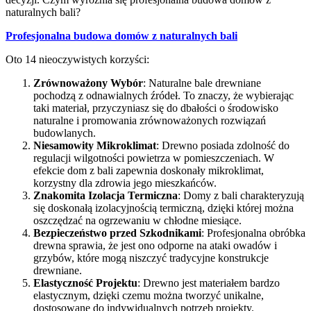
naturalnych bali?
Profesjonalna budowa domów z naturalnych bali
Oto 14 nieoczywistych korzyści:
Zrównoważony Wybór
: Naturalne bale drewniane
pochodzą z odnawialnych źródeł. To znaczy, że wybierając
taki materiał, przyczyniasz się do dbałości o środowisko
naturalne i promowania zrównoważonych rozwiązań
budowlanych.
Niesamowity Mikroklimat
: Drewno posiada zdolność do
regulacji wilgotności powietrza w pomieszczeniach. W
efekcie dom z bali zapewnia doskonały mikroklimat,
korzystny dla zdrowia jego mieszkańców.
Znakomita Izolacja Termiczna
: Domy z bali charakteryzują
się doskonałą izolacyjnością termiczną, dzięki której można
oszczędzać na ogrzewaniu w chłodne miesiące.
Bezpieczeństwo przed Szkodnikami
: Profesjonalna obróbka
drewna sprawia, że jest ono odporne na ataki owadów i
grzybów, które mogą niszczyć tradycyjne konstrukcje
drewniane.
Elastyczność Projektu
: Drewno jest materiałem bardzo
elastycznym, dzięki czemu można tworzyć unikalne,
dostosowane do indywidualnych potrzeb projekty.