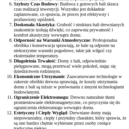
Szybszy Czas Budowy
: Budowa z gotowych bali skraca
czas realizacji inwestycji. Wszystko jest dokładnie
zaplanowane, co sprawia, że proces jest efektywny i
pozbawiony opóźnień.
Doskonała Akustyka
: Grubość i struktura bali drewnianych
znakomicie izolują dźwięki, co zapewnia prywatność i
komfort akustyczny wewnątrz domu.
Odporność na Warunki Atmosferyczne
: Profesjonalna
obróbka i konserwacja sprawiają, że bale są odporne na
niekorzystne warunki pogodowe, takie jak wilgoć czy
ekstremalne temperatury.
Długoletnia Trwałość
: Domy z bali, odpowiednio
pielęgnowane, mogą przetrwać wiele pokoleń, stając się
dziedzictwem rodzinnym.
Ekonomiczne Utrzymanie
: Zaawansowane technologie w
zakresie obróbki drewna sprawiają, że koszty utrzymania
domu z bali są niższe w porównaniu z innymi technologiami
budowlanymi.
Ograniczenie Elektrosmogu
: Drewno naturalnie tłumi
promieniowanie elektromagnetyczne, co przyczynia się do
ograniczenia elektrosmogu wewnątrz domu.
Estetyczny i Ciepły Wygląd
: Drewniane domy mają
niepowtarzalny, ciepły i przytulny charakter, który sprawia, że
są one bardzo chętnie wybierane przez osoby ceniące
tradycyjne piękno.