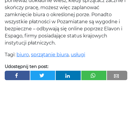
ponieważ dokładnie wiesz, kiedy sprzątacz zacznie i
skończy pracę, możesz więc zaplanować
zamknięcie biura o określonej porze. Ponadto
wszystkie płatności w Pozamiatane są wygodne i
bezpieczne – odbywają się online poprzez Elavon i
Espago, firmy posiadające status krajowych
instytucji płatniczych.
Tagi:
biuro
,
sprzątanie biura
,
usługi
Udostępnij ten post: