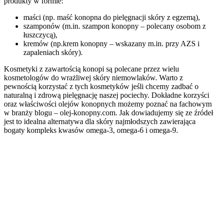
produkty w formie:
maści (np. maść konopna do pielęgnacji skóry z egzemą),
szamponów (m.in. szampon konopny – polecany osobom z
łuszczycą),
kremów (np.krem konopny – wskazany m.in. przy AZS i
zapaleniach skóry).
Kosmetyki z zawartością konopi są polecane przez wielu
kosmetologów do wrażliwej skóry niemowlaków. Warto z
pewnością korzystać z tych kosmetyków jeśli chcemy zadbać o
naturalną i zdrową pielęgnację naszej pociechy. Dokładne korzyści
oraz właściwości olejów konopnych możemy poznać na fachowym
w branży blogu – olej-konopny.com. Jak dowiadujemy się ze źródeł
jest to idealna alternatywa dla skóry najmłodszych zawierająca
bogaty kompleks kwasów omega-3, omega-6 i omega-9.