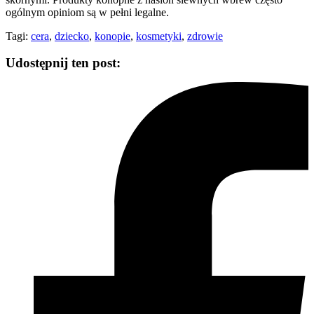
ogólnym opiniom są w pełni legalne.
Tagi:
cera
,
dziecko
,
konopie
,
kosmetyki
,
zdrowie
Udostępnij ten post: