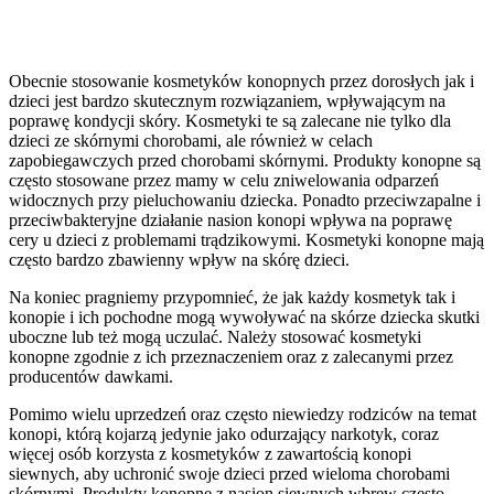
Obecnie stosowanie kosmetyków konopnych przez dorosłych jak i
dzieci jest bardzo skutecznym rozwiązaniem, wpływającym na
poprawę kondycji skóry. Kosmetyki te są zalecane nie tylko dla
dzieci ze skórnymi chorobami, ale również w celach
zapobiegawczych przed chorobami skórnymi. Produkty konopne są
często stosowane przez mamy w celu zniwelowania odparzeń
widocznych przy pieluchowaniu dziecka. Ponadto przeciwzapalne i
przeciwbakteryjne działanie nasion konopi wpływa na poprawę
cery u dzieci z problemami trądzikowymi. Kosmetyki konopne mają
często bardzo zbawienny wpływ na skórę dzieci.
Na koniec pragniemy przypomnieć, że jak każdy kosmetyk tak i
konopie i ich pochodne mogą wywoływać na skórze dziecka skutki
uboczne lub też mogą uczulać. Należy stosować kosmetyki
konopne zgodnie z ich przeznaczeniem oraz z zalecanymi przez
producentów dawkami.
Pomimo wielu uprzedzeń oraz często niewiedzy rodziców na temat
konopi, którą kojarzą jedynie jako odurzający narkotyk, coraz
więcej osób korzysta z kosmetyków z zawartością konopi
siewnych, aby uchronić swoje dzieci przed wieloma chorobami
skórnymi. Produkty konopne z nasion siewnych wbrew często