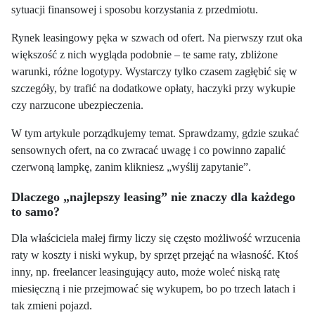
sytuacji finansowej i sposobu korzystania z przedmiotu.
Rynek leasingowy pęka w szwach od ofert. Na pierwszy rzut oka
większość z nich wygląda podobnie – te same raty, zbliżone
warunki, różne logotypy. Wystarczy tylko czasem zagłębić się w
szczegóły, by trafić na dodatkowe opłaty, haczyki przy wykupie
czy narzucone ubezpieczenia.
W tym artykule porządkujemy temat. Sprawdzamy, gdzie szukać
sensownych ofert, na co zwracać uwagę i co powinno zapalić
czerwoną lampkę, zanim klikniesz „wyślij zapytanie”.
Dlaczego „najlepszy leasing” nie znaczy dla każdego
to samo?
Dla właściciela małej firmy liczy się często możliwość wrzucenia
raty w koszty i niski wykup, by sprzęt przejąć na własność. Ktoś
inny, np. freelancer leasingujący auto, może woleć niską ratę
miesięczną i nie przejmować się wykupem, bo po trzech latach i
tak zmieni pojazd.