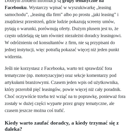
Dobrym źródłem informacji są
grupy tematyczne na
Facebooku
. Wystarczy wpisać w wyszukiwarkę „leasing
samochodu”, „leasing dla firm” albo po prostu „jaki leasing” i
znajdziesz przestrzeń, gdzie ludzie pokazują screeny umów,
pytają o warunki, porównują oferty. Dużym plusem jest to, że
często udzielają się tam również niezależni doradcy leasingowi.
W odróżnieniu od konsultantów z firm, nie są przypisani do
jednej instytucji, więc potrafią pokazać więcej niż jeden punkt
widzenia.
Jeśli nie korzystasz z Facebooka, warto też sprawdzić fora
tematyczne (np. motoryzacyjne) oraz sekcje komentarzy pod
artykułami branżowymi. Czasem jeden wpis od użytkownika,
który przerobił pięć leasingów, powie więcej niż cały poradnik.
Choć oczywiście trzeba też wziąć na to poprawkę, ponieważ fora
zostały w dużej części wyparte przez grupy tematyczne, ale
czasem jeszcze można coś trafić.
Kiedy warto zaufać doradcy, a kiedy trzymać się z
daleka?