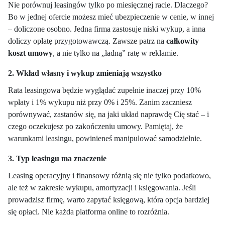
Nie porównuj leasingów tylko po miesięcznej racie. Dlaczego?
Bo w jednej ofercie możesz mieć ubezpieczenie w cenie, w innej
– doliczone osobno. Jedna firma zastosuje niski wykup, a inna
doliczy opłatę przygotowawczą. Zawsze patrz na
całkowity
koszt umowy
, a nie tylko na „ładną” ratę w reklamie.
2. Wkład własny i wykup zmieniają wszystko
Rata leasingowa będzie wyglądać zupełnie inaczej przy 10%
wpłaty i 1% wykupu niż przy 0% i 25%. Zanim zaczniesz
porównywać, zastanów się, na jaki układ naprawdę Cię stać – i
czego oczekujesz po zakończeniu umowy. Pamiętaj, że
warunkami leasingu, powinieneś manipulować samodzielnie.
3. Typ leasingu ma znaczenie
Leasing operacyjny i finansowy różnią się nie tylko podatkowo,
ale też w zakresie wykupu, amortyzacji i księgowania. Jeśli
prowadzisz firmę, warto zapytać księgową, która opcja bardziej
się opłaci. Nie każda platforma online to rozróżnia.