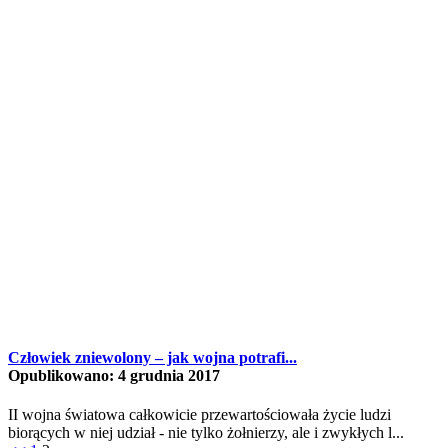
Człowiek zniewolony – jak wojna potrafi...
Opublikowano: 4 grudnia 2017
II wojna światowa całkowicie przewartościowała życie ludzi
biorących w niej udział - nie tylko żołnierzy, ale i zwykłych l...