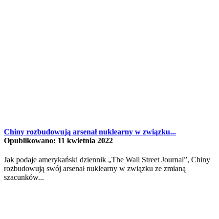
Chiny rozbudowują arsenał nuklearny w związku...
Opublikowano: 11 kwietnia 2022
Jak podaje amerykański dziennik „The Wall Street Journal”, Chiny
rozbudowują swój arsenał nuklearny w związku ze zmianą
szacunków...