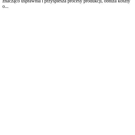
znacząco usprawnia i przyspiesza procesy produkcji, obniża koszty
o...